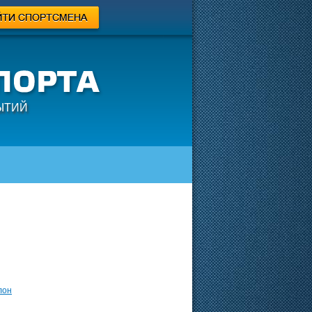
ЫТИЙ
лон