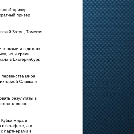
бряный призер
ократный призер
вский Затон, Томская
гонками и в детстве
ек, но и среди
хала в Екатеринбург,
й первенства мира
Викторией Сливко и
вать результаты в
оответственно,
 Кубка мира в
 в эстафете, а в
 с партнерами в