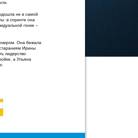
хти.
одошла не в самой
ы: в спринте она
видуальной гонке –
изером. Она бежала
я стараниям Ирины
ть лидерство
ройке, а Ульяна
ю.