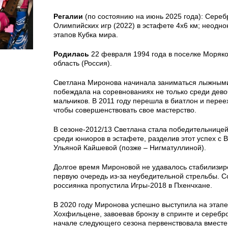
Регалии
(по состоянию на июнь 2025 года): Сере
Олимпийских игр (2022) в эстафете 4х6 км; неодн
этапов Кубка мира.
Родилась
22 февраля 1994 года в поселке Моряко
область (Россия).
Светлана Миронова начинала заниматься лыжными 
побеждала на соревнованиях не только среди девоч
мальчиков. В 2011 году перешла в биатлон и перее
чтобы совершенствовать свое мастерство.
В сезоне-2012/13 Светлана стала победительнице
среди юниоров в эстафете, разделив этот успех с 
Ульяной Кайшевой (позже – Нигматуллиной).
Долгое время Мироновой не удавалось стабилизиро
первую очередь из-за неубедительной стрельбы. С
россиянка пропустила Игры-2018 в Пхенчхане.
В 2020 году Миронова успешно выступила на этапе
Хохфильцене, завоевав бронзу в спринте и серебро
начале следующего сезона первенствовала вместе