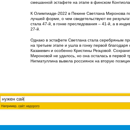
смешанной эстафете на этапе в финском Контиола
К Олимпиаде-2022 в Пекине Светлана Миронова п
лучшей форме, о чем свидетельствуют ее результат
стала 47-й, в гонке преследования – 41-й, а в инди
27-й.
Однако в эстафете Светлана стала серебряным пр
на третьем этапе и ушла в гонку первой благодар
Казакевич и особенно Кристины Резцовой. Сохрани
Мироновой не удалось, но она осталась в первой т
Нигматуллина вывела россиянок на вторую позици