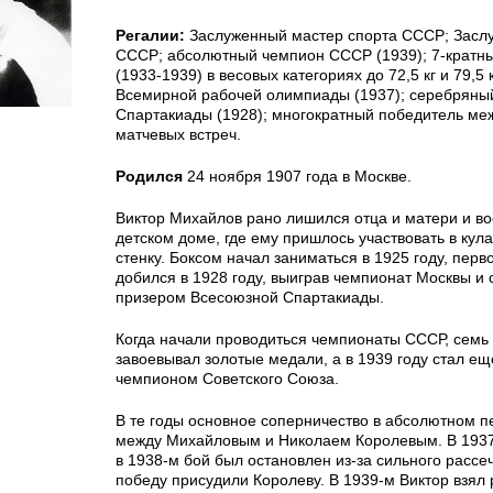
Регалии:
Заслуженный мастер спорта СССР; Засл
СССР; абсолютный чемпион СССР (1939); 7-крат
(1933-1939) в весовых категориях до 72,5 кг и 79,5 
Всемирной рабочей олимпиады (1937); серебряны
Спартакиады (1928); многократный победитель м
матчевых встреч.
Родился
24 ноября 1907 года в Москве.
Виктор Михайлов рано лишился отца и матери и во
детском доме, где ему пришлось участвовать в кул
стенку. Боксом начал заниматься в 1925 году, перв
добился в 1928 году, выиграв чемпионат Москвы и
призером Всесоюзной Спартакиады.
Когда начали проводиться чемпионаты СССР, семь
завоевывал золотые медали, а в 1939 году стал е
чемпионом Советского Союза.
В те годы основное соперничество в абсолютном п
между Михайловым и Николаем Королевым. В 1937
в 1938-м бой был остановлен из-за сильного рассе
победу присудили Королеву. В 1939-м Виктор взял 