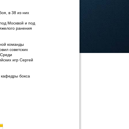
я, в 38 из них
под Москвой и под
тяжелого ранения
ьной команды
овил советских
 Среди
йских игр Сергей
 кафедры бокса