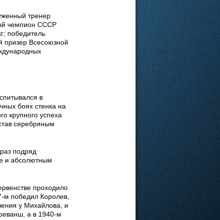
уженный тренер
ный чемпион СССР
кг; победитель
й призер Всесоюзной
еждународных
спитывался в
ачных боях стенка на
ого крупного успеха
 став серебряным
 раз подряд
ще и абсолютным
ервенстве проходило
-м победил Королев,
чения у Михайлова, и
реванш, а в 1940-м