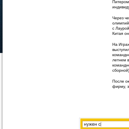
Питером
индивид
Через че
олимпийс
с Лауро
Китая он
На Игра
выступил
командн
летнем в
командн
сборной)
После о
фирму, 