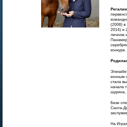
Регалии
первенст
командн
(2008) в
2014) и 
личном и
Панамери
серебрян
конкуре.
Родила
Элизабет
конным 
стала вы
начала т
шурина,
Бизи спе
Санта-Д
заслужив
На Игра