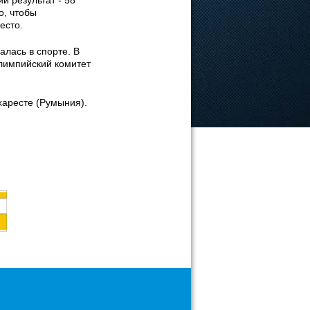
й результат - 58
о, чтобы
есто.
алась в спорте. В
Олимпийский комитет
харесте (Румыния).