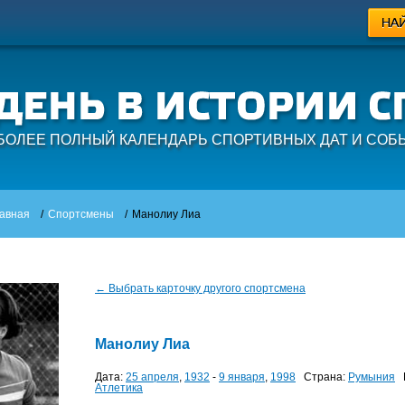
БОЛЕЕ ПОЛНЫЙ КАЛЕНДАРЬ СПОРТИВНЫХ ДАТ И СОБ
авная
/
Спортсмены
/
Манолиу Лиа
← Выбрать карточку другого спортсмена
Манолиу Лиа
Дата:
25 апреля
,
1932
-
9 января
,
1998
Страна:
Румыния
В
Атлетика