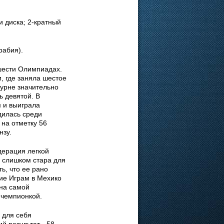
 диска; 2-кратный
рабия).
шести Олимпиадах.
, где заняла шестое
бурне значительно
ь девятой. В
 и выиграла
дилась среди
 на отметку 56
нзу.
дерация легкой
у слишком стара для
ь, что ее рано
ие Играм в Мехико
 на самой
 чемпионкой.
 для себя