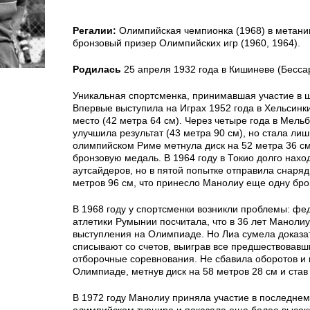
Регалии:
Олимпийская чемпионка (1968) в метании
бронзовый призер Олимпийских игр (1960, 1964).
Родилась
25 апреля 1932 года в Кишиневе (Бесса
Уникальная спортсменка, принимавшая участие в 
Впервые выступила на Играх 1952 года в Хельсинки
место (42 метра 64 см). Через четыре года в Мель
улучшила результат (43 метра 90 см), но стала лиш
олимпийском Риме метнула диск на 52 метра 36 см
бронзовую медаль. В 1964 году в Токио долго нахо
аутсайдеров, но в пятой попытке отправила снаряд
метров 96 см, что принесло Манолиу еще одну бро
В 1968 году у спортсменки возникли проблемы: фе
атлетики Румынии посчитала, что в 36 лет Маноли
выступления на Олимпиаде. Но Лиа сумела доказат
списывают со счетов, выиграв все предшествовавш
отборочные соревнования. Не сбавила оборотов и
Олимпиаде, метнув диск на 58 метров 28 см и став
В 1972 году Манолиу приняла участие в последнем