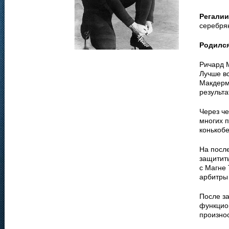
Регалии
серебрян
Родилс
Ричард М
Лучше вс
Макдерм
результа
Через ч
многих п
конькобе
На посл
защитить
с Магне 
арбитры
После з
функцио
произнос