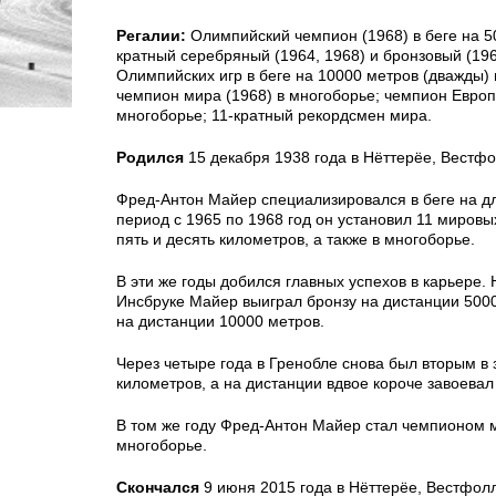
Регалии:
Олимпийский чемпион (1968) в беге на 50
кратный серебряный (1964, 1968) и бронзовый (19
Олимпийских игр в беге на 10000 метров (дважды) 
чемпион мира (1968) в многоборье; чемпион Европ
многоборье; 11-кратный рекордсмен мира.
Родился
15 декабря 1938 года в Нёттерёе, Вестфо
Фред-Антон Майер специализировался в беге на д
период с 1965 по 1968 год он установил 11 мировы
пять и десять километров, а также в многоборье.
В эти же годы добился главных успехов в карьере. 
Инсбруке Майер выиграл бронзу на дистанции 500
на дистанции 10000 метров.
Через четыре года в Гренобле снова был вторым в 
километров, а на дистанции вдвое короче завоевал
В том же году Фред-Антон Майер стал чемпионом 
многоборье.
Скончался
9 июня 2015 года в Нёттерёе, Вестфолл