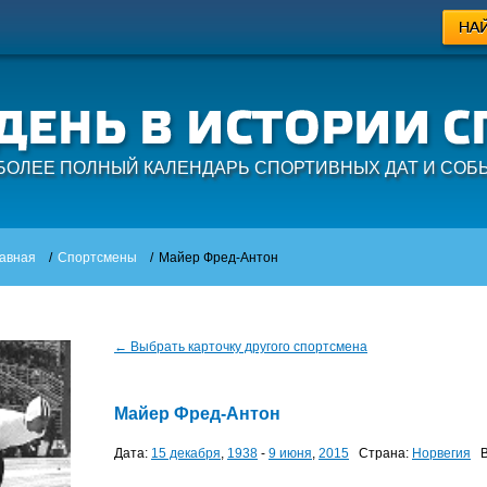
БОЛЕЕ ПОЛНЫЙ КАЛЕНДАРЬ СПОРТИВНЫХ ДАТ И СОБ
авная
/
Спортсмены
/
Майер Фред-Антон
← Выбрать карточку другого спортсмена
Майер Фред-Антон
Дата:
15 декабря
,
1938
-
9 июня
,
2015
Страна:
Норвегия
В