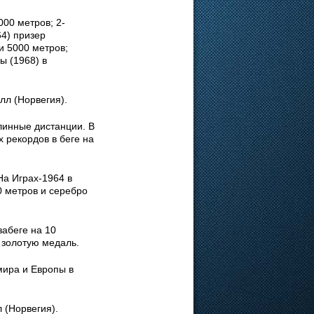
00 метров; 2-
64) призер
и 5000 метров;
ы (1968) в
лл (Норвегия).
линные дистанции. В
х рекордов в беге на
На Играх-1964 в
0 метров и серебро
забеге на 10
 золотую медаль.
мира и Европы в
 (Норвегия).