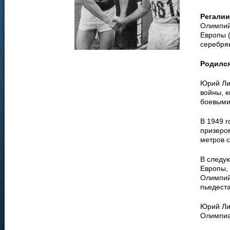
Регалии
Олимпийс
Европы (
серебря
Родилс
Юрий Лит
войны, 
боевыми
В 1949 г
призером
метров 
В следу
Европы, 
Олимпийс
пьедеста
Юрий Лит
Олимпиа