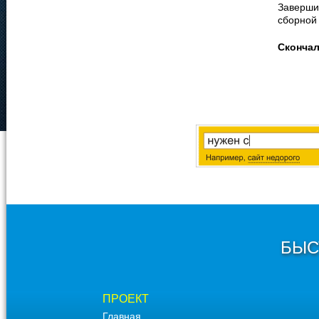
Заверши
сборной
Сконча
БЫС
ПРОЕКТ
Главная