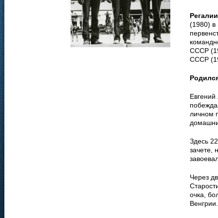
Регалии
(1980) в
первенст
командн
СССР (19
СССР (19
Родилс
Евгений 
побеждал
личном 
домашни
Здесь 22
зачете,
завоева
Через д
Старост
очка, бо
Венгрии.