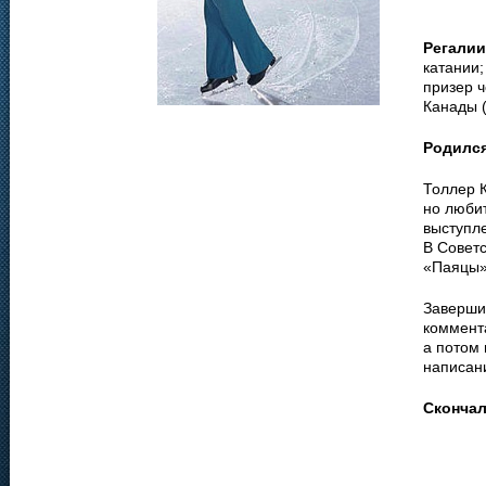
Регалии
катании
призер 
Канады (
Родилс
Толлер 
но любит
выступл
В Совет
«Паяцы»
Заверши
коммент
а потом 
написан
Сконча