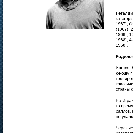
Регалии
категори
1967); 
(1967); 
1968); 1
1968), 4
1968).
Родилс
Иштван К
юношу п
трениро
классиче
страны с
На Играх
то врем
баллов. 
не удало
Через че