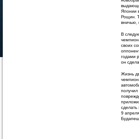
новобра
выдающе
Японии в
Рощин. 
вничью, 
В следу
чемпион
своих с
оппонен
годами р
он сдела
Жизнь д
чемпион
автомоб
получил
поврежде
приложил
сделать 
9 апрел
Будапеш