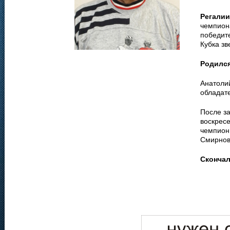
Регалии
чемпиона
победите
Кубка зв
Родилс
Анатолий
обладате
После з
воскрес
чемпион
Смирнов
Сконча