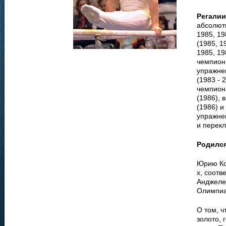
Регалии
абсолютн
1985, 19
(1985, 1
1985, 19
чемпион 
упражне
(1983 - 
чемпион
(1986), 
(1986) и
упражнен
и перекл
Родилс
Юрию Кор
х, соотв
Анджелес
Олимпиа
О том, ч
золото, 