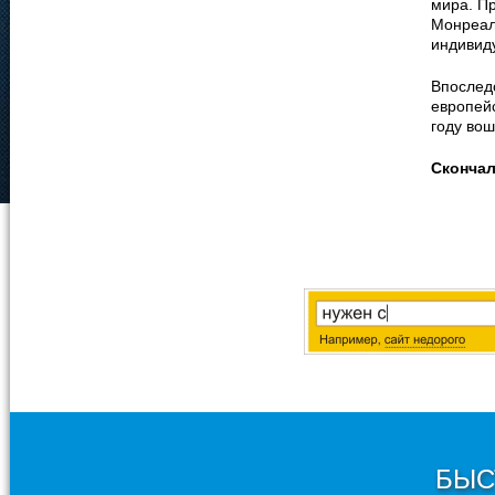
мира. П
Монреал
индивид
Впослед
европейс
году вош
Сконча
БЫС