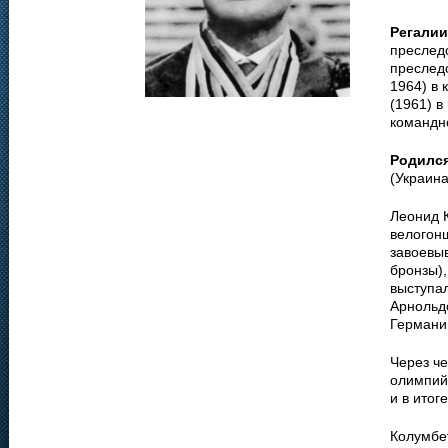
Регалии
преследо
преслед
1964) в 
(1961) в
командн
Родилс
(Украина
Леонид 
велогонщ
завоевыв
бронзы)
выступа
Арнольд
Германи
Через че
олимпийс
и в итог
Колумбет