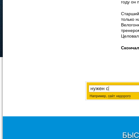
году он 
Старший 
только н
Велогон
тренером
Целовал
Сконча
БЫС