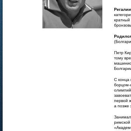
Регалии
категори
кратный 
бронзов
Родилс
(Болгари
Петр Кир
тому вре
машинис
Болгарии
С конца
борцом-к
олимпий
завоеват
первой ж
а позже 
Занимал 
римской
«Академ