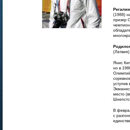
Регалии
(1988) н
призер О
чемпиона
обладате
многокр
Родилс
(Латвия)
Янис Ки
но в 198
Олимпийс
соревнов
уступив 
Экманис
место (
Шнепстс
В февра
с разго
единстве