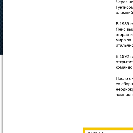
Через не
Гунтисо
олимпийс
В 1989 
Янис выи
вторая и
мира за 
итальян
В 1992 
открыти
командо
После о
со сбор
неоднок
чемпиона