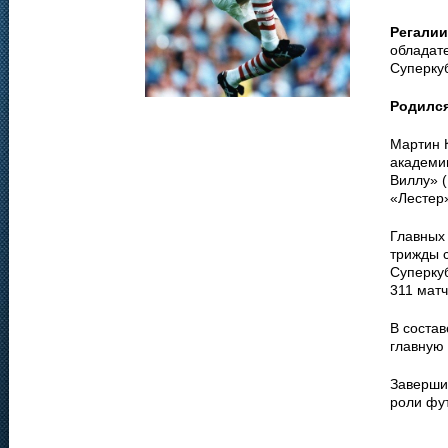
Регалии
обладате
Суперкуб
Родилс
Мартин 
академии
Виллу» (
«Лестер»
Главных 
трижды 
Суперку
311 матч
В состав
главную 
Завершив
роли фут