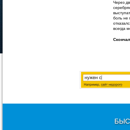
Через д
серебрян
выступат
боль не 
отказалс
всегда м
Сконча
БЫС