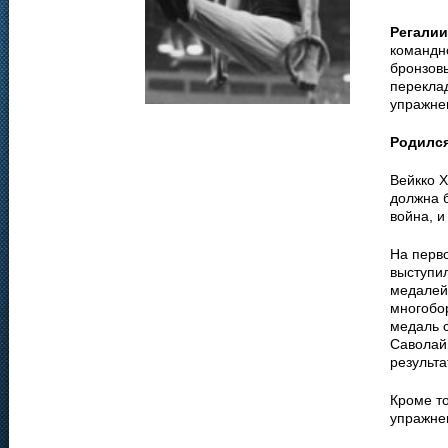
Регалии
командн
бронзовы
перекла
упражне
Родилс
Вейкко Х
должна 
война, 
На перв
выступил
медалей
многобор
медаль 
Саволaй
результа
Кроме то
упражне