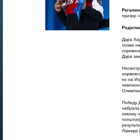
Регалии
призер ч
Родила
Дара Хау
позже н
соревнов
Дара зан
Несмотр
норвежс
но на Иг
чемпион
Олимпиа
Победу 
набрала 
никому н
попыток
результа
Ламарр (