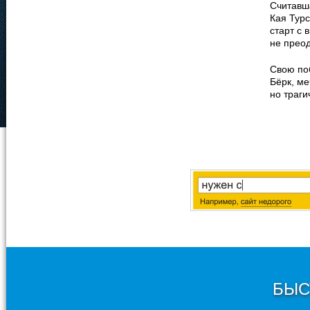
Считавш
Кая Турс
старт с 
не прео
Свою по
Бёрк, ме
но траги
БЫС