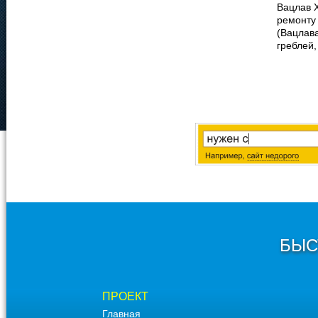
Вацлав 
ремонту
(Вацлав
греблей,
БЫС
ПРОЕКТ
Главная