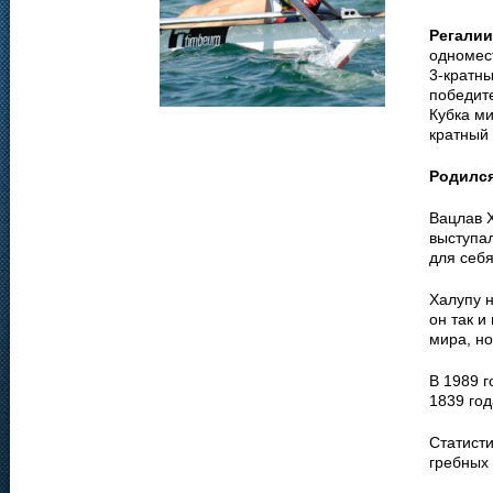
Регалии
одномест
3-кратны
победите
Кубка ми
кратный 
Родилс
Вацлав 
выступа
для себя
Халупу н
он так и
мира, но
В 1989 г
1839 год
Статисти
гребных 