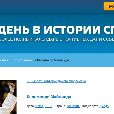
БОЛЕЕ ПОЛНЫЙ КАЛЕНДАРЬ СПОРТИВНЫХ ДАТ И СОБ
авная
/
Спортсмены
/
Кельменди Майлинда
← Выбрать карточку другого спортсмена
Кельменди Майлинда
Дата:
9 мая
,
1991
Страна:
Албания
Вид спорта
Дзюдо