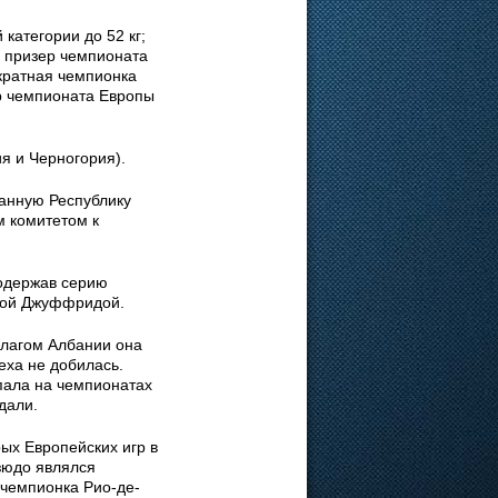
категории до 52 кг;
й призер чемпионата
-кратная чемпионка
ер чемпионата Европы
я и Черногория).
анную Республику
 комитетом к
 одержав серию
ттой Джуффридой.
флагом Албании она
еха не добилась.
пала на чемпионатах
дали.
ых Европейских игр в
зюдо являлся
чемпионка Рио-де-