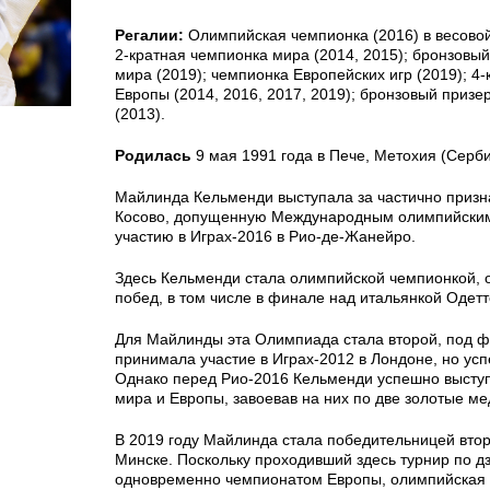
Регалии:
Олимпийская чемпионка (2016) в весовой 
2-кратная чемпионка мира (2014, 2015); бронзовы
мира (2019); чемпионка Европейских игр (2019); 4
Европы (2014, 2016, 2017, 2019); бронзовый приз
(2013).
Родилась
9 мая 1991 года в Пече, Метохия (Серби
Майлинда Кельменди выступала за частично призн
Косово, допущенную Международным олимпийским
участию в Играх-2016 в Рио-де-Жанейро.
Здесь Кельменди стала олимпийской чемпионкой,
побед, в том числе в финале над итальянкой Оде
Для Майлинды эта Олимпиада стала второй, под 
принимала участие в Играх-2012 в Лондоне, но усп
Однако перед Рио-2016 Кельменди успешно высту
мира и Европы, завоевав на них по две золотые ме
В 2019 году Майлинда стала победительницей втор
Минске. Поскольку проходивший здесь турнир по д
одновременно чемпионатом Европы, олимпийская 