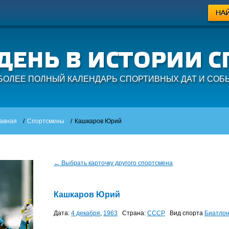
БОЛЕЕ ПОЛНЫЙ КАЛЕНДАРЬ СПОРТИВНЫХ ДАТ И СОБ
авная
/
Спортсмены
/
Кашкаров Юрий
← Выбрать карточку другого спортсмена
Кашкаров Юрий
Дата:
4 декабря
,
1963
Страна:
СССР
Вид спорта
Биатло