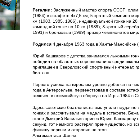
Регалии:
Заслуженный мастер спорта СССР; олим
(1984) в эстафете 4х7,5 км; 5-кратный чемпион мир
км (1983, 1985, 1986), индивидуальной гонке на 20 
командной гонке на 10 км (1989); 3-кратный серебр
1991) и бронзовый (1989) призер чемпионатов мир
Родился
4 декабря 1963 года в Ханты-Мансийске (
Юрий Кашкаров с детства занимался лыжными гонка
победил на областных соревнованиях среди школь
приглашен в Свердловский спортивный интернат, г
биатлон.
Первого успеха на взрослом уровне добился на ч
года в Антерсельве, первенствовав в составе эста
включен в олимпийскую сборную на Игры-1984 в С
Здесь советские биатлонисты выступили неудачно
гонках и рассчитывали на медаль в эстафете. Беж
этапе Дмитрий Васильев привез Юрию Кашкарову о
секунд, тот немного растерял преимущество, но вс
финишу первым и отправил на этап
Альгимантаса Шална.