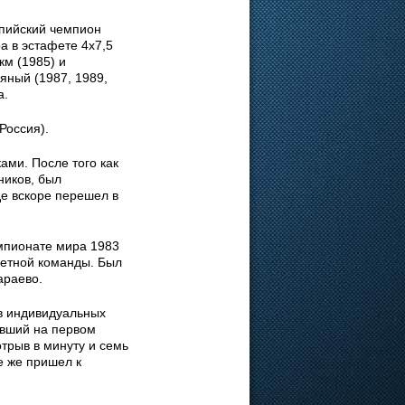
пийский чемпион
а в эстафете 4х7,5
км (1985) и
яный (1987, 1989,
а.
Россия).
ми. После того как
ников, был
де вскоре перешел в
емпионате мира 1983
фетной команды. Был
араево.
 в индивидуальных
авший на первом
трыв в минуту и семь
е же пришел к