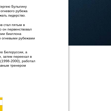
Сергею Булыгину
 огневого рубежа
жать лидерство.
в стал пятым в
го он первенствовал
рии биатлона
я огневыми рубежами
ю Белоруссии, а
, затем переехал в
(1998-2000), работал
лавным тренером