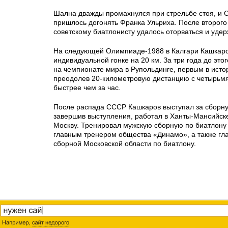
Шална дважды промахнулся при стрельбе стоя, и 
пришлось догонять Франка Ульриха. После второго
советскому биатлонисту удалось оторваться и удер
На следующей Олимпиаде-1988 в Калгари Кашкаро
индивидуальной гонке на 20 км. За три года до это
на чемпионате мира в Рупольдинге, первым в исто
преодолев 20-километровую дистанцию с четырьм
быстрее чем за час.
После распада СССР Кашкаров выступал за сборну
завершив выступления, работал в Ханты-Мансийске
Москву. Тренировал мужскую сборную по биатлону 
главным тренером общества «Динамо», а также г
сборной Московской области по биатлону.