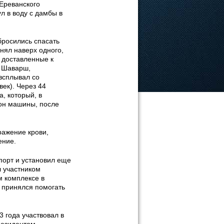
 Ереванского
л в воду с дамбы в
росились спасать
нял наверх одного,
 доставленные к
м Шаварш,
 всплывал со
ек). Через 44
, который, в
лон машины, после
ражение крови,
ение.
порт и установил еще
л участником
м комплексе в
и принялся помогать
3 года участвовал в