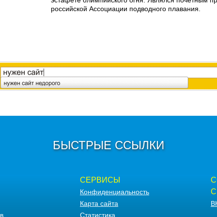
эстафете олимпийского огня. Являлся почетным п
российской Ассоциации подводного плавания.
БЫСТРЫЕ ССЫЛКИ
СЕРВИСЫ
С
С
Конфиденциальность
Карта сайта
В
в
Статистика