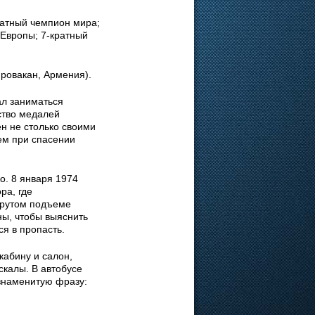
атный чемпион мира;
 Европы; 7-кратный
ировакан, Армения).
ал заниматься
ство медалей
н не столько своими
ем при спасении
о. 8 января 1974
ра, где
крутом подъеме
ны, чтобы выяснить
ся в пропасть.
кабину и салон,
скалы. В автобусе
 знаменитую фразу: