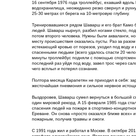
16 сентября 1976 года троллейбус, ехавший вдоль
водохранилища, неожиданно резко свернул и рухну
25-30 метрах от берега на 10-метровую глубину.
Тренировавшиеся рядом Шаварш и его брат Камо б
людей. Шаварш нырнул, разбил ногами стекло, под
потом второго человека. Нужны были акваланги, но
месту происшествия оказались пусты. Раз за разо
истекающий кровью от порезов, уходил под воду и
спасенными людьми (всего удалось спасти 20 челов
минуты троллейбус подняли с помощью спортсмена
последний раз уйдя под воду, завел трос через са
чего всплыл и потерял сознание.
Полтора месяца Карапетян не приходил в себя: за
жесточайшая пневмония и сильное нервное истощ
Выздоровев, Шаварш сумел вернуться в большой с
один мировой рекорд. А 15 февраля 1985 года ста
спасения людей на пожаре в спортивно-концертно
Ереване. Он снова «просто оказался ближе всех» 
пожарным, получив травмы и ожоги.
С 1991 года жил и работал в Москве. В октябре 201