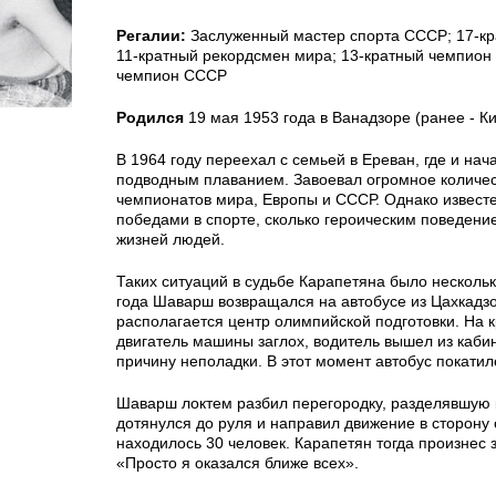
Регалии:
Заслуженный мастер спорта СССР; 17-кр
11-кратный рекордсмен мира; 13-кратный чемпион
чемпион СССР
Родился
19 мая 1953 года в Ванадзоре (ранее - К
В 1964 году переехал с семьей в Ереван, где и нач
подводным плаванием. Завоевал огромное количе
чемпионатов мира, Европы и СССР. Однако известе
победами в спорте, сколько героическим поведени
жизней людей.
Таких ситуаций в судьбе Карапетяна было нескольк
года Шаварш возвращался на автобусе из Цахкадзо
располагается центр олимпийской подготовки. На 
двигатель машины заглох, водитель вышел из каби
причину неполадки. В этот момент автобус покатил
Шаварш локтем разбил перегородку, разделявшую 
дотянулся до руля и направил движение в сторону 
находилось 30 человек. Карапетян тогда произнес
«Просто я оказался ближе всех».