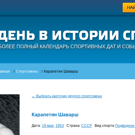
БОЛЕЕ ПОЛНЫЙ КАЛЕНДАРЬ СПОРТИВНЫХ ДАТ И СОБ
авная
/
Спортсмены
/
Карапетян Шаварш
← Выбрать карточку другого спортсмена
Карапетян Шаварш
Дата:
19 мая
,
1953
Страна:
СССР
Вид спорта
Подводное