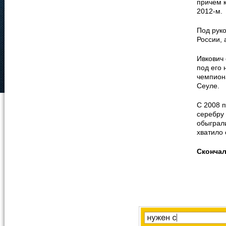
причем к
2012-м.
Под рук
России, 
Ивкович 
под его
чемпион
Сеуле.
С 2008 п
серебру
обыграл
хватило 
Сконча