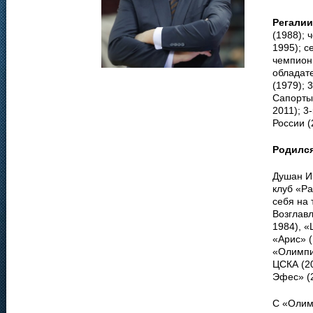
Регалии
(1988); 
1995); с
чемпион 
обладате
(1979); 
Сапорты 
2011); 3
России (
Родилс
Душан Ив
клуб «Ра
себя на
Возглавл
1984), «
«Арис» (
«Олимпиа
ЦСКА (2
Эфес» (
С «Олим