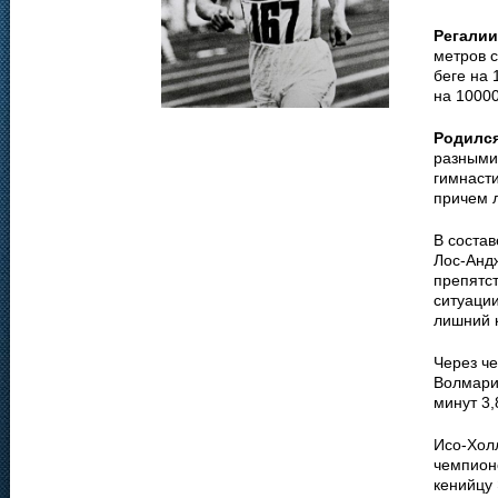
Регалии
метров с
беге на 
на 10000
Родилс
разными 
гимнасти
причем 
В состав
Лос-Андж
препятст
ситуации
лишний к
Через че
Волмари 
минут 3,
Исо-Хол
чемпионо
кенийцу 