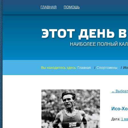
ГЛАВНАЯ
ПОМОЩЬ
НАИБОЛЕЕ ПОЛНЫЙ КАЛ
Вы находитесь здесь:
Главная
/
Спортсмены
/
Ис
← Выбрать
Исо-Хо
Дата:
1 м