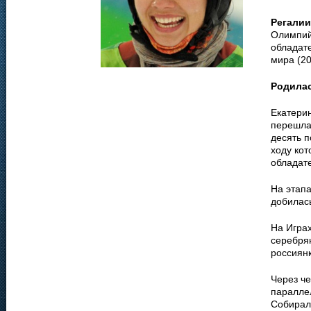
Регалии
Олимпийс
обладате
мира (20
Родила
Екатери
перешла
десять п
ходу кот
обладат
На этапа
добилась
На Игра
серебря
россиянк
Через че
паралле
Собирал