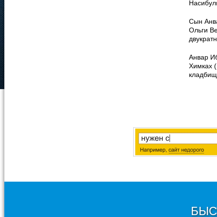
Насибули
Сын Анв
Ольги В
двукрат
Анвар И
Химках 
кладбищ
БЫС