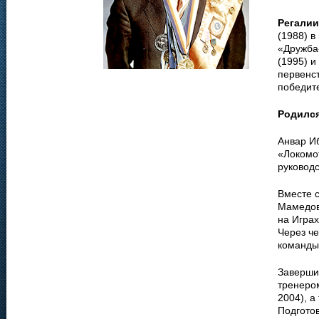
Регалии
(1988) в
«Дружба
(1995) и
первенст
победит
Родилс
Анвар И
«Локомо
руковод
Вместе 
Мамедов
на Играх
Через ч
команды
Заверши
тренеро
2004), а
Подгото