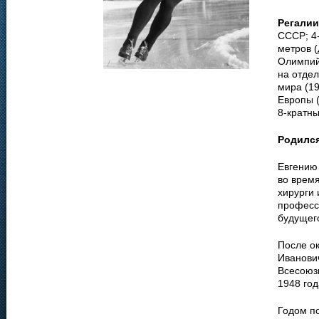
Регалии
СССР; 4-
метров (
Олимпийс
на отде
мира (1
Европы (
8-кратн
Родилс
Евгению 
во врем
хирурги 
професс
будущег
После о
Иванови
Всесоюз
1948 го
Годом по