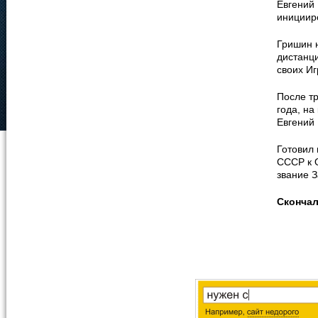
Евгений
инициир
Гришин 
дистанци
своих Иг
После т
года, на
Евгений
Готовил 
СССР к О
звание 
Сконча