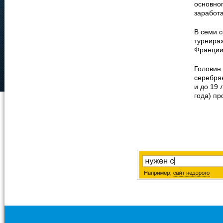
основно
заработ
В семи с
турнирах
Франции
Головин 
серебря
и до 19 
года) пр