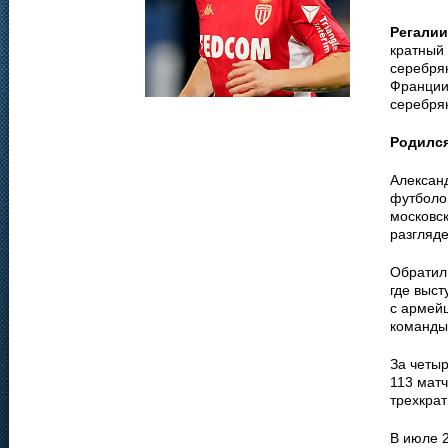
Регалии
кратный 
серебря
Франции
серебря
Родилс
Алексан
футболо
московск
разгляде
Обратил
где выст
с армейц
команды 
За четыр
113 матч
трехкра
В июле 2