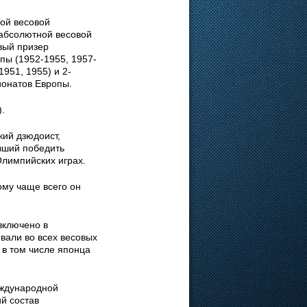
ой весовой
 абсолютной весовой
овый призер
пы (1952-1955, 1957-
1951, 1955) и 2-
ионатов Европы.
.
кий дзюдоист,
вший победить
Олимпийских играх.
тому чаще всего он
включено в
вали во всех весовых
 в том числе японца
еждународной
й состав