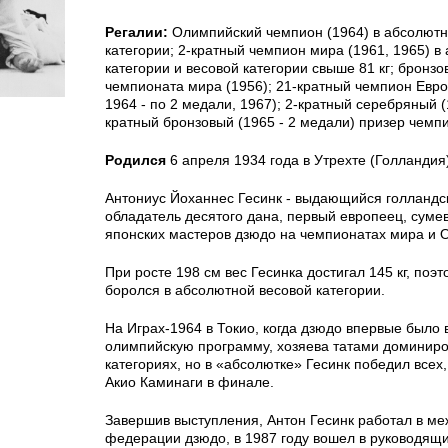
Регалии:
Олимпийский чемпион (1964) в абсолютн
категории; 2-кратный чемпион мира (1961, 1965) в
категории и весовой категории свыше 81 кг; бронз
чемпионата мира (1956); 21-кратный чемпион Евро
1964 - по 2 медали, 1967); 2-кратный серебряный (
кратный бронзовый (1965 - 2 медали) призер чемп
Родился
6 апреля 1934 года в Утрехте (Голландия)
Антониус Йоханнес Гесинк - выдающийся голландс
обладатель десятого дана, первый европеец, суме
японских мастеров дзюдо на чемпионатах мира и 
При росте 198 см вес Гесинка достигал 145 кг, поэ
боролся в абсолютной весовой категории.
На Играх-1964 в Токио, когда дзюдо впервые было 
олимпийскую программу, хозяева татами доминиро
категориях, но в «абсолютке» Гесинк победил всех,
Акио Каминаги в финале.
Завершив выступления, Антон Гесинк работал в м
федерации дзюдо, в 1987 году вошел в руководящи