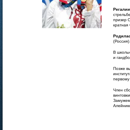
Регалии
стрельбе
призер О
кратная
Родила
(Россия)
В школьн
и гандбо
Позже в
институт
первому
Член сбо
винтовки
Замужем
Алейник