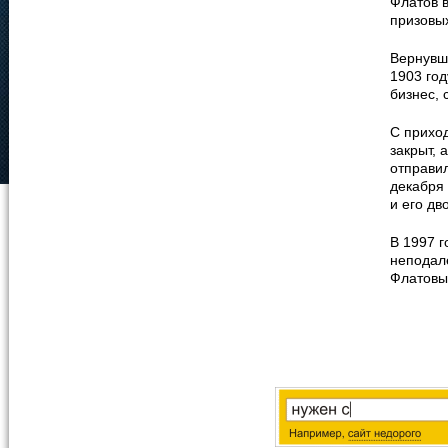
Флатов в
призовых
Вернувши
1903 год
бизнес,
С приход
закрыт, 
отправил
декабря
и его дв
В 1997 
неподал
Флатовых