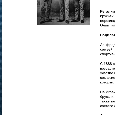
Регалии
брусьях 
перекла
Олимпийс
Родилс
Альфред 
семьей п
спортивн
С 1888 г
возрасте
участие 
согласие
которых 
На Игра
брусьях
также за
составе