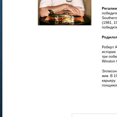
Регалии
победите
Southern
(1981, 1
победите
Родилс
Роберт 
истории
три поб
Winston 
Эллисон
жив. В 
карьеру.
гонщико