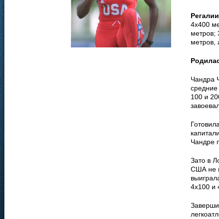
Регалии
4х400 ме
метров; 
метров, 
Родила
Чандра Ч
средние 
100 и 20
завоева
Готовила
капитал
Чандре 
Зато в Л
США не 
выиграла
4х100 и 
Заверши
легкоатл