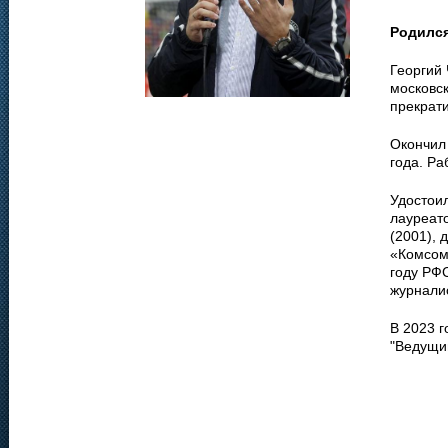
Родилс
Георгий
московс
прекрати
Окончил
года. Ра
Удостоил
лауреат
(2001),
«Комсомо
году РФ
журнали
В 2023 
"Ведущи