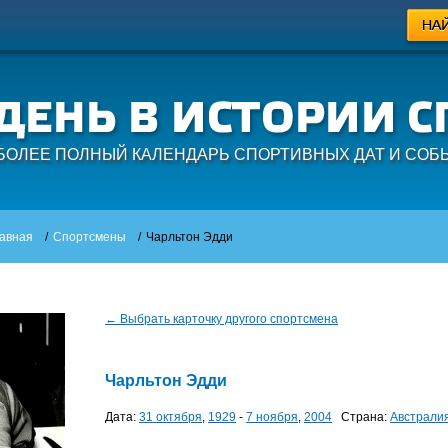
БОЛЕЕ ПОЛНЫЙ КАЛЕНДАРЬ СПОРТИВНЫХ ДАТ И СОБ
авная
/
Спортсмены
/
Чарльтон Эдди
← Выбрать карточку другого спортсмена
Чарльтон Эдди
Дата:
31 октября
,
1929
-
7 ноября
,
2004
Страна:
Австрали