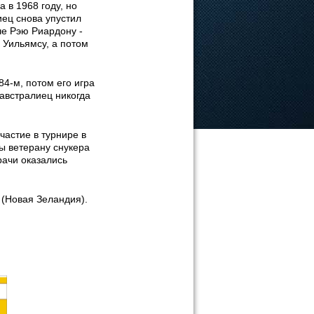
 в 1968 году, но
иец снова упустил
е Рэю Риардону -
 Уильямсу, а потом
4-м, потом его игра
 австралиец никогда
частие в турнире в
ы ветерану снукера
рачи оказались
 (Новая Зеландия).