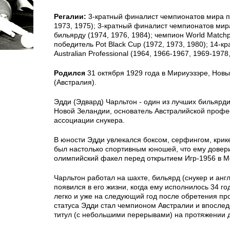
Регалии:
3-кратный финалист чемпионатов мира по
1973, 1975); 3-кратный финалист чемпионатов мир
бильярду (1974, 1976, 1984); чемпион World Matchp
победитель Pot Black Cup (1972, 1973, 1980); 14-к
Australian Professional (1964, 1966-1967, 1969-1978,
Родился
31 октября 1929 года в Мириуэзэре, Нов
(Австралия).
Эдди (Эдвард) Чарльтон - один из лучших бильярди
Новой Зеландии, основатель Австралийской проф
ассоциации снукера.
В юности Эдди увлекался боксом, серфингом, крик
был настолько спортивным юношей, что ему довер
олимпийский факел перед открытием Игр-1956 в М
Чарльтон работал на шахте, бильярд (снукер и анг
появился в его жизни, когда ему исполнилось 34 го
легко и уже на следующий год после обретения п
статуса Эдди стал чемпионом Австралии и впослед
титул (с небольшими перерывами) на протяжении д