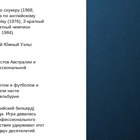
 снукеру (1968,
а по английскому
lay (1976); 3-кратный
ратный чемпион
 1984).
ый Южный Уэльс
стов Австралии и
ессиональной
етом и футболом и
или нести
ельбурне.
лийский бильярд)
да. Игра давалась
рофессионального
ствии удерживал этот
вух десятилетий.