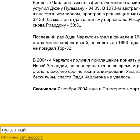
Впервые Чарльтон вышел в финал чемпионата мира
уступил Джону Пульману - 34:39. В 1973-м австрал
шанс стать чемпионом, проиграв в решающем матч
32:38. Дважды он отдавал пальму первенства Рексу
снова Риардону - 30:31.
Последний раз Эдди Чарльтон играл в финале в 198
стала менее эффективной, но вплоть до 1993 года
не покидал Тор-32.
В 2004-м Чарльтон получил приглашение принять у
Новой Зеландии, но непосредственно во время игр
стало плохо, его срочно госпитализировали. Увы, в
бессильны, спасти Эдди Чарльтона не удалось.
Скончался
7 ноября 2004 года в Палмерстон-Норт