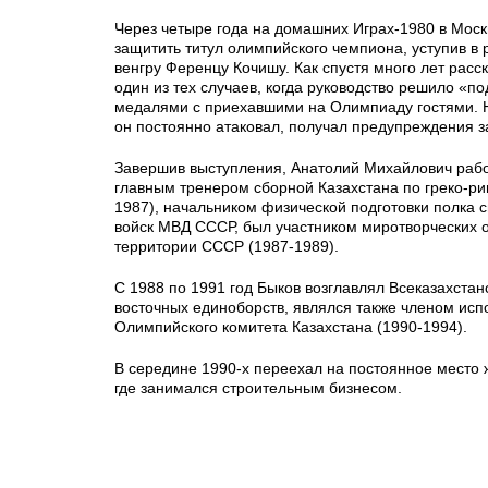
Через четыре года на домашних Играх-1980 в Моск
защитить титул олимпийского чемпиона, уступив в
венгру Ференцу Кочишу. Как спустя много лет расск
один из тех случаев, когда руководство решило «п
медалями с приехавшими на Олимпиаду гостями. Н
он постоянно атаковал, получал предупреждения з
Завершив выступления, Анатолий Михайлович раб
главным тренером сборной Казахстана по греко-ри
1987), начальником физической подготовки полка 
войск МВД СССР, был участником миротворческих 
территории СССР (1987-1989).
С 1988 по 1991 год Быков возглавлял Всеказахста
восточных единоборств, являлся также членом ис
Олимпийского комитета Казахстана (1990-1994).
В середине 1990-х переехал на постоянное место ж
где занимался строительным бизнесом.