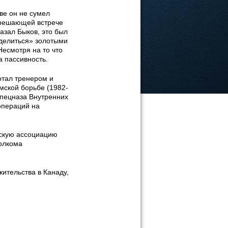
ве он не сумел
 решающей встрече
азал Быков, это был
оделиться» золотыми
есмотря на то что
а пассивность.
отал тренером и
мской борьбе (1982-
спецназа Внутренних
операций на
нскую ассоциацию
полкома
ительства в Канаду,