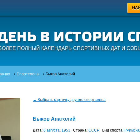
БОЛЕЕ ПОЛНЫЙ КАЛЕНДАРЬ СПОРТИВНЫХ ДАТ И СОБ
авная
/
Спортсмены
/
Быков Анатолий
← Выбрать карточку другого спортсмена
Быков Анатолий
Дата:
6 августа
,
1953
Страна:
СССР
Вид спорта
Г/римска