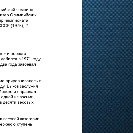
пийский чемпион
призер Олимпийских
зер чемпионата
ССР (1975); 2-
мо» и первого
добился в 1971 году,
два года завоевал
ие приравнивалось к
ду, Быков заслужил
Минске и оправдал
 одной из восьми,
в десяти весовых
в весовой категории
 верхнюю ступень