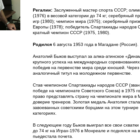
Регалии:
Заслуженный мастер спорта СССР; олим
(1976) в весовой категории до 74 кг; серебряный 
игр (1980); чемпион мира (1975); серебряный при
Европы (1978); победитель Спартакиады народов С
кратный чемпион СССР (1975, 1980).
Родился
6 августа 1953 года в Магадане (Россия).
Анатолий Быков выступал за алма-атинское «Дина
крупного успеха на международных соревнованиях 
победив на первенстве мира среди юношей. Через 
аналогичный титул на молодежном первенстве.
Став чемпионом Спартакиады народов СССР (зван
победе на чемпионате Советского Союза) в 1975 го
право представлять страну на чемпионате мира в 
доверие тренеров. Золотая медаль Анатолия стала
завоеванных советскими борцами на этом турнире 
категориях.
В следующем году Быков выиграл все свои схватки 
до 74 кг на Играх-1976 в Монреале и поднялся на
пьедестала почета.