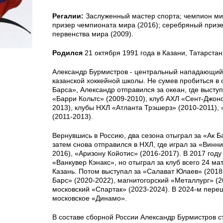
Регалии:
Заслуженный мастер спорта; чемпион ми
призер чемпионата мира (2016); серебряный приз
первенства мира (2009).
Родился
21 октября 1991 года в Казани, Татарстан
Александр Бурмистров - центральный нападающий
казанской хоккейной школы. Не сумев пробиться в 
Барса», Александр отправился за океан, где высту
«Барри Кольтс» (2009-2010), клуб АХЛ «Сент-Джонс
2013), клубы НХЛ «Атланта Трэшерз» (2010-2011),
(2011-2013).
Вернувшись в Россию, два сезона отыграл за «Ак Б
затем снова отправился в НХЛ, где играл за «Винни
2016), «Аризону Койотис» (2016-2017). В 2017 год
«Ванкувер Кэнакс», но отыграл за клуб всего 24 ма
Казань. Потом выступал за «Салават Юлаев» (2018-
Барс» (2020-2022), магнитогорский «Металлург» (2
московский «Спартак» (2023-2024). В 2024-м пере
московское «Динамо».
В составе сборной России Александр Бурмистров 