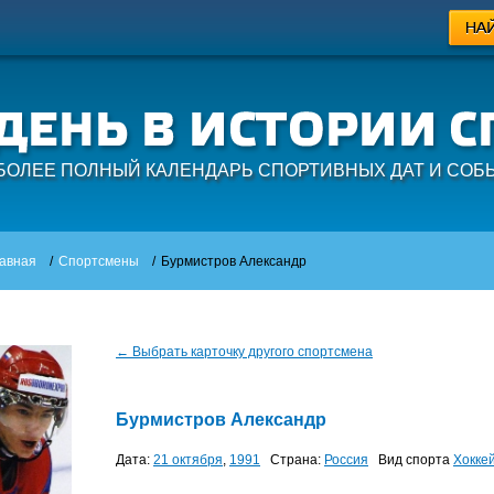
БОЛЕЕ ПОЛНЫЙ КАЛЕНДАРЬ СПОРТИВНЫХ ДАТ И СОБ
авная
/
Спортсмены
/
Бурмистров Александр
← Выбрать карточку другого спортсмена
Бурмистров Александр
Дата:
21 октября
,
1991
Страна:
Россия
Вид спорта
Хокке