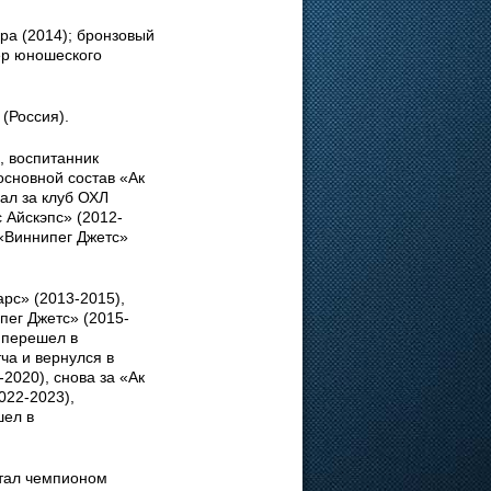
ра (2014); бронзовый
ер юношеского
 (Россия).
, воспитанник
основной состав «Ак
пал за клуб ОХЛ
 Айскэпс» (2012-
 «Виннипег Джетс»
арс» (2013-2015),
пег Джетс» (2015-
у перешел в
тча и вернулся в
2020), снова за «Ак
022-2023),
шел в
стал чемпионом