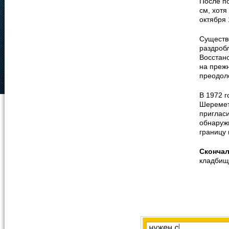
После п
см, хотя
октября 
Существо
раздроб
Восстано
на преж
преодоле
В 1972 г
Шеремет
пригласи
обнаружи
границу
Сконча
кладбищ