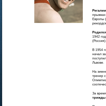
Регалии
прыжках 
Европы (
рекордс
Родилс
1942 год
(Россия)
В 1954 
начал за
поступил
Львове.
На зимн
тренер с
Олимпиад
соотече
За врем
трижды