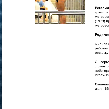
Регалии
трамплин
метровог
(1979) п
метрово
Родилс
Филипп 
работал
отставку
Он серь
с 3-мет
побежда
Играх-1
Сконча
июля 19