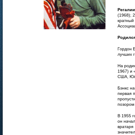
Регалии
(1968); 
кратный 
Ассоциа
Родилс
Гордон Б
лучших г
На родин
1967) и 
США, ЮА
Бэнкс н
первая 
пропусти
позором
В 1955 
он начал
вратаря 
значител