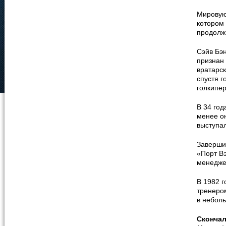
Мировую
котором
продолжи
Сэйв Бэ
признан
вратарс
спустя г
голкипе
В 34 год
менее он
выступал
Завершив
«Порт Вэ
менедже
В 1982 г
тренером
в небол
Сконча