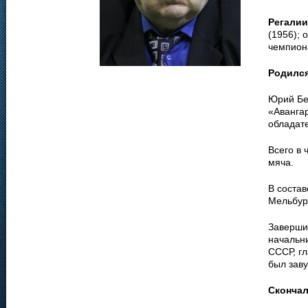
Регалии
(1956); 
чемпиона
Родилс
Юрий Бе
«Авангар
обладат
Всего в 
мяча.
В соста
Мельбурн
Заверши
начальн
СССР, г
был зав
Сконча