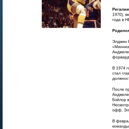
Регалии
1970); в
года в Н
Родилс
Элджин Б
«Миннеа
Анджелес
форварда
В 1974 г
стал гл
должност
После п
Анджелес
Бэйлор в
Несмотря
офф, Эл
В февра
команды