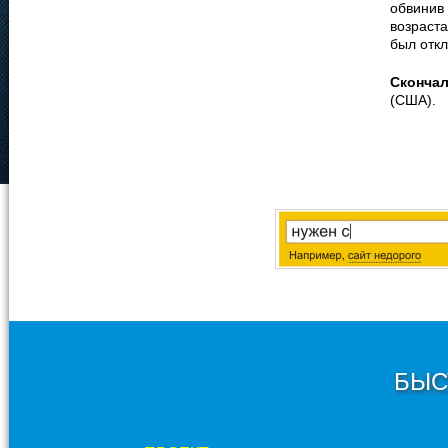
обвинив 
возраста
был отк
Сконча
(США).
БЫС