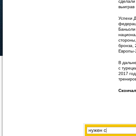
сделали 
выиграв 
Успехи 
федерац
Баньоли
национа
стороны,
бронза, 
Европы-
В дальн
с турецк
2017 год
трениро
Сконча