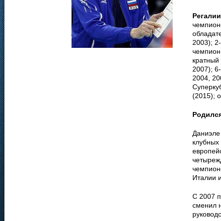
Регалии
чемпионо
обладате
2003); 2
чемпион 
кратный 
2007); 6
2004, 20
Суперкуб
(2015); 
Родилс
Даниэле
клубных
европей
четыреж
чемпион
Италии 
С 2007 п
сменил 
руководс